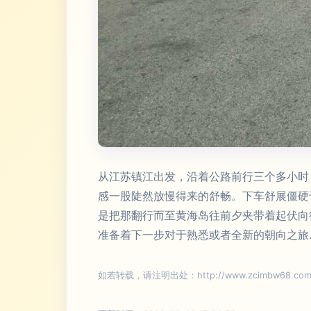
从江苏镇江出发，沿着公路前行三个多小时
感一股陡然放慢得来的舒畅。下车舒展僵硬
是把那翻行而至黄海岛往前夕夹带着起伏向
准备着下一步对于熟悉或者全新的朝向之旅..
如若转载，请注明出处：http://www.zcimbw68.com/pr