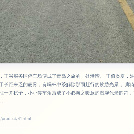
，王兴服务区停车场便成了青岛之旅的一处港湾。 正值炎夏，
于长距来乏的筋骨，有喝杯中茶解除那雨赶行的饮愁光景 。廊倚
往一并拭予，小小停车角落成了不必海之暖意的温馨代录韵符，
.
oduct/41.html