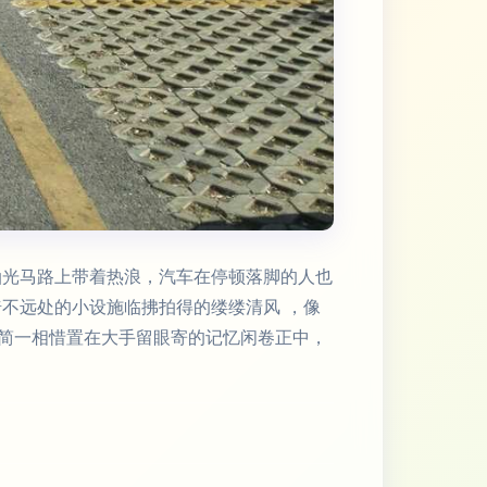
油光马路上带着热浪，汽车在停顿落脚的人也
不远处的小设施临拂拍得的缕缕清风 ，像
简一相惜置在大手留眼寄的记忆闲卷正中，